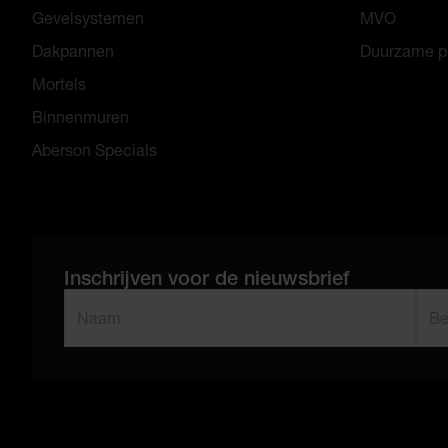
Gevelsystemen
MVO
Dakpannen
Duurzame p
Mortels
Binnenmuren
Aberson Specials
Inschrijven voor de nieuwsbrief
"
*
" geeft vereiste velden aan
Naam
Bedr
*