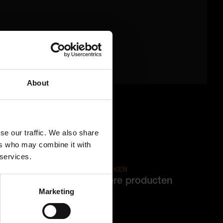
About
se our traffic. We also share
ers who may combine it with
 services.
MEER BEKIJKEN
Bekijk andere producten
Marketing
Dakpannen
Binnenmuren
Mortels