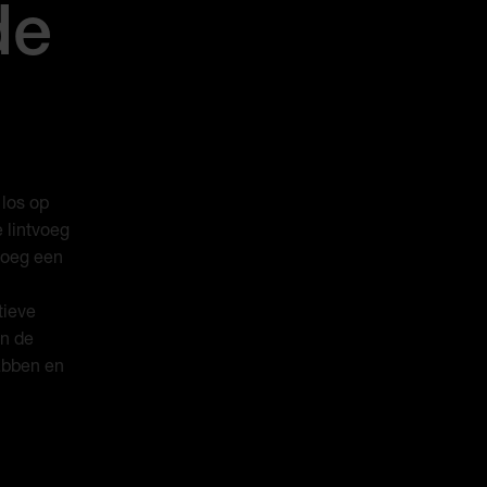
de
los op
e lintvoeg
voeg een
tieve
in de
rabben en