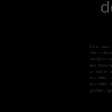
d
De dunbedme
elkaar zijn 
wordt dan e
iets donkere
doorstrijkme
afwerking in
afwerking, d
gladde uitg