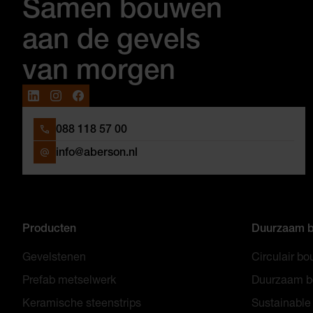
Samen bouwen
aan de gevels
van morgen
088 118 57 00
info@aberson.nl
Producten
Duurzaam 
Gevelstenen
Circulair b
Prefab metselwerk
Duurzaam 
Keramische steenstrips
Sustainable