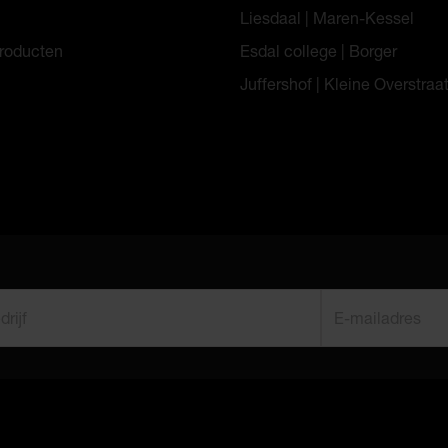
Liesdaal | Maren-Kessel
roducten
Esdal college | Borger
Juffershof | Kleine Overstraa
ijf
E-mailadres
*