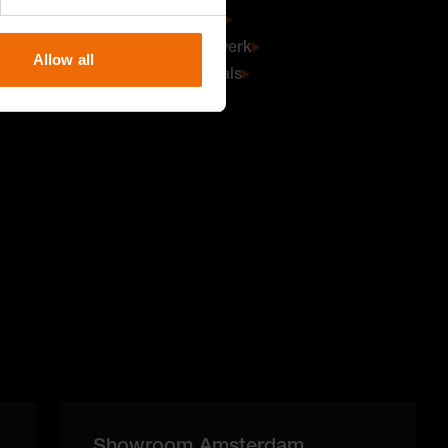
Gevelsystemen
Prefab metselwerk
Allow all
Aberson Specials
Showroom Amsterdam