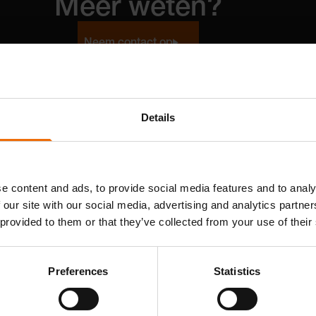
Meer weten?
Neem contact op
Details
e content and ads, to provide social media features and to analy
 our site with our social media, advertising and analytics partn
 provided to them or that they’ve collected from your use of their
Lange lijnen mogelijk met A-Brick
Preferences
Statistics