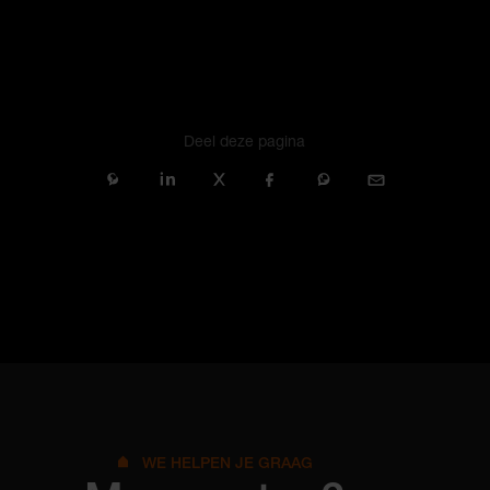
Deel deze pagina
Pinterest
LinkedIn
Twitter (X)
Facebook
WhatsApp
E-mail
WE HELPEN JE GRAAG