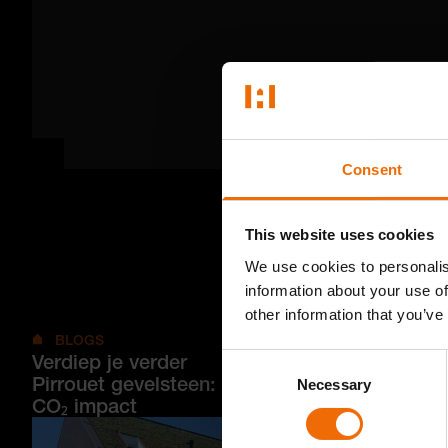
Consent
This website uses cookies
We use cookies to personalis
information about your use of
other information that you’ve
BLOGS
Verdiep je verder
Consent
Pirrouet gevelsteen: bouwen met negatieve
Necessary
Selection
CO₂ impact