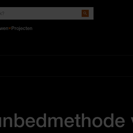
Close Search
uwen
Projecten
nbedmethode 