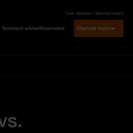
Over Aberson
Kennis
Contact
Technisch advies
Showrooms
Afspraak maken
vs.