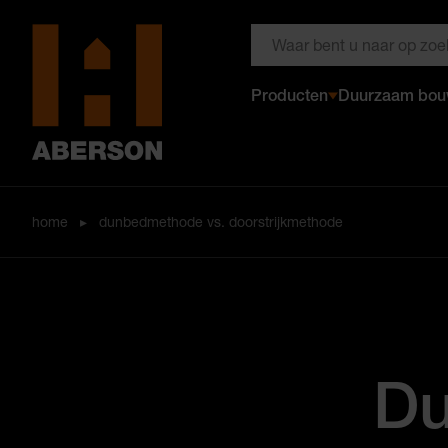
Zoeken door Aberson
Producten
Duurzaam bo
Aberson
home
▸
dunbedmethode vs. doorstrijkmethode
Du