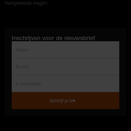
Veelgestelde vragen
Inschrijven voor de nieuwsbrief
"
*
" geeft vereiste velden aan
Naam
*
Bedrijf
E-mailadres
*
Schrijf je in