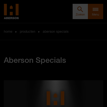
Zoeken door Aberson
Clos
Aberson
Zoeken
Menu
home
▸
producten
▸
aberson specials
Aberson Specials