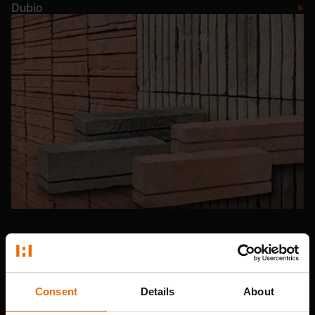
Dubio
Pantheon Nordic
Consent
Details
About