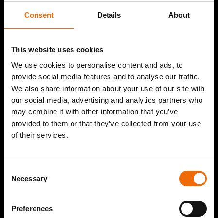
Consent
Details
About
Producten
Gevelstenen
This website uses cookies
Prefab metselwerk
We use cookies to personalise content and ads, to
Keramische steenstrips
provide social media features and to analyse our traffic.
Gevelsystemen
We also share information about your use of our site with
Dakpannen
our social media, advertising and analytics partners who
may combine it with other information that you’ve
Mortels
provided to them or that they’ve collected from your use
Binnenmuren
of their services.
Aberson Specials
Duurzaam bouwen
Consent
Necessary
Selection
Circulair bouwen
Duurzaam bouwen
Preferences