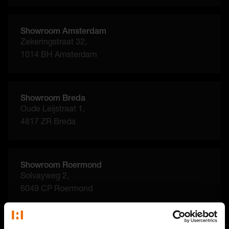
Showroom Amsterdam
Zekeringstraat 32,
1014 BH Amsterdam
Showroom Breda
Oude Leijstraat 1,
4817 ZR Breda
Showroom Roermond
Solvayweg 2,
6049 CP Roermond