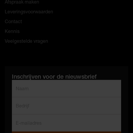
Afspraak maken
Leveringsvoorwaarden
Contact
Kennis
Veelgestelde vragen
Inschrijven voor de nieuwsbrief
"
*
" geeft vereiste velden aan
Naam
*
Bedrijf
E-mailadres
*