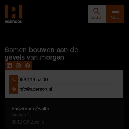
Zoeken door Aberson
Clos
Aberson
Zoeken
Menu
Samen bouwen aan de
gevels van morgen
088 118 57 00
info@aberson.nl
Showroom Zwolle
Gouwe 1,
8032 CA Zwolle