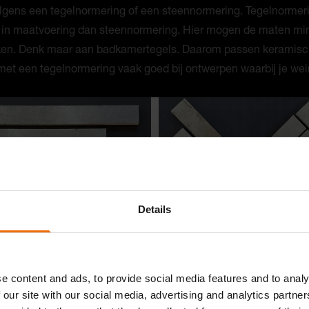
lgens een tegelnormering of een steennormering. Tegelnormeri
 in maatvoering dan steennormering. Hier mogen de maten mi
jken. Denk maar aan badkamertegels. Daarom passen keramis
met een tegelnormering vaak goed bij ontwerpen waarbij je wei
Details
e content and ads, to provide social media features and to analy
 our site with our social media, advertising and analytics partn