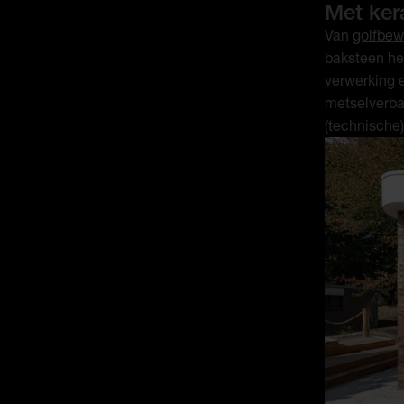
Met ker
Van
golfbe
baksteen he
verwerking e
metselverban
(technische)