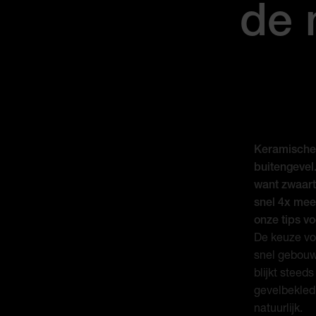
de 
Keramische 
buitengevel.
want zwaarte
snel 4x mee
onze tips vo
De keuze vo
snel gebouw
blijkt steed
gevelbekledi
natuurlijk.