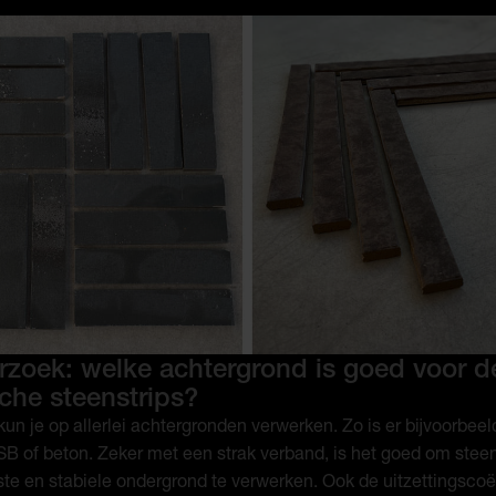
rzoek: welke achtergrond is goed voor d
che steenstrips?
kun je op allerlei achtergronden verwerken. Zo is er bijvoorbee
B of beton. Zeker met een strak verband, is het goed om steen
e en stabiele ondergrond te verwerken. Ook de uitzettingscoëf