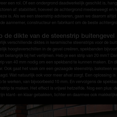
weer een rol. Of een ondergrond daadwerkelijk geschikt is, hangt
ctoren af: stabiliteit, hoeveel de achtergrond meebeweegt en 
eze is. Als we een steenstrip adviseren, gaan we daarom altijd 
 de aannemer, constructeur en fabrikant om de beste achtergro
p de dikte van de steenstrip buitengevel
urlijk verschillende diktes in keramische steenstrips voor de bui
lijk hoogteverschillen in de gevel creëren, spekbanden bijvoor
an belangrijk bij het verlijmen. Heb je een strip van 20 mm? Da
trip van 40 mm nodig om een spekband te kunnen maken. En di
ar. Ook gaat het vaak om een gezaagde steenstrip, baksteen wo
gd. Wat natuurlijk ook voor meer afval zorgt. Een oplossing i
ip te werken, van bijvoorbeeld 10 mm. En vervolgens de spekb
trip te maken. Het effect is vrijwel hetzelfde. Nog een plus: 
zijn klant- en klaar gebakken, lichter en daarmee ook makkelijke