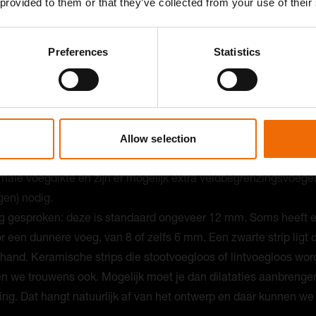
 provided to them or that they’ve collected from your use of their
es de kleur steenstrip ook op
heid
Preferences
Statistics
isschien vreemd, want kleur kies je om esthetiek. Maar missch
ze mogelijk óók gevolgen heeft voor de techniek en het resulta
tingscoëfficiënt. Ofwel: de mate waarin een steenstrip uitzet. Z
 trekken meer warmte aan dan witte steenstrips. Ze worden ook
 je dus een zwarte steenstrip op de buitengevel, dan zet deze 
Allow selection
er gevolgen voor de strakheid van de lijnen. En moet je reken
male voegdikte en zijn er mogelijk extra veldbegrenzingsvoegen
gen) nodig.
g gesproken: deze is standaard ongeveer 12 mm. Soms heeft e
 een dunnere voeg, van 8 of zelfs 6 mm. Een zwarte strip ligt
 hand. Keramische strips die stootvoegloos of lintvoegloos wo
en we trouwens ook. Mogelijk moet je dan dilataties aanbrengen
ng. Dat hangt natuurlijk af van het ontwerp en daar kunnen we 