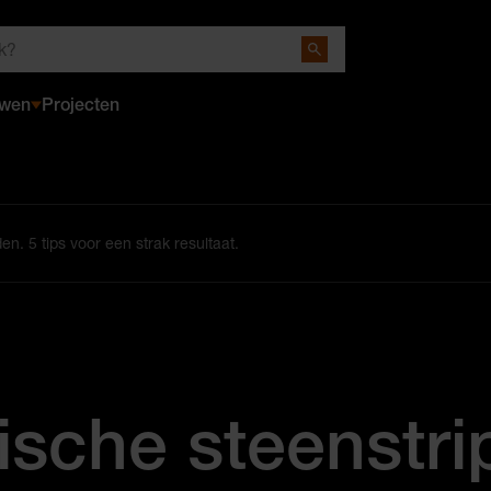
Close Search
uwen
Projecten
. 5 tips voor een strak resultaat.​
sche steenstri