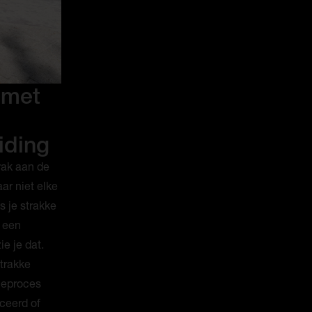
 met
iding
rak aan de
ar niet elke
s je strakke
t een
e je dat.
strakke
tieproces
ceerd of