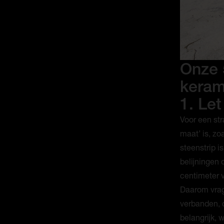
Onze 
keram
1. Le
Voor een str
maat’ is, zo
steenstrip i
belijningen 
centimeter v
Daarom vrage
verbanden, d
belangrijk,