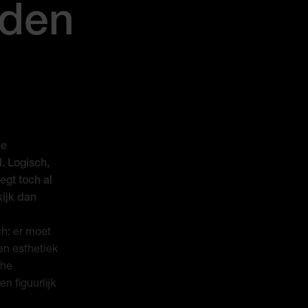
nden
de
. Logisch,
egt toch al
ijk dan
ch: er moet
en esthetiek
che
n figuurlijk