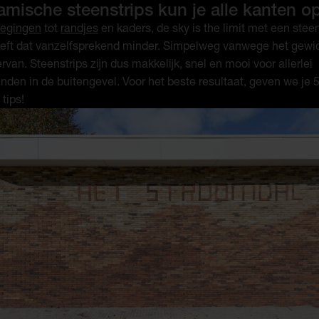
amische steenstrips kun je alle kanten o
wegingen
tot
randjes
en kaders, de sky is the limit met een steen
eft dat vanzelfsprekend minder. Simpelweg vanwege het gewi
rvan. Steenstrips zijn dus makkelijk, snel en mooi voor allerlei
den in de buitengevel. Voor het beste resultaat, geven we je 
 tips!