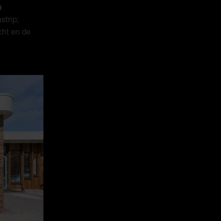
p
strip;
cht en de
5