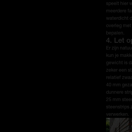
speelt hier 
meerdere fa
waterdicht d
overleg met
bepalen.
4. Let o
Er zijn natu
kun je makke
gewicht is d
zeker een s
relatief zwa
40 mm gezaa
dunnere str
25 mm steens
steenstrips 
verwerken.