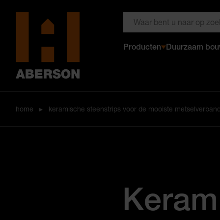
Zoeken door Aberson
Producten
Duurzaam bo
Aberson
home
▸
keramische steenstrips voor de mooiste metselverbanden​
Kerami