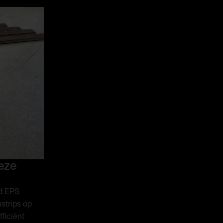
eze
ld EPS
strips op
ficiënt