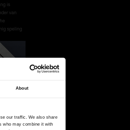
ng is
nder van
che
nig speling
About
se our traffic. We also share
ers who may combine it with