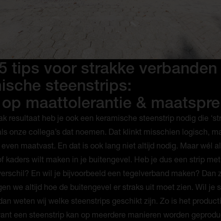
5 tips voor strakke verbanden
ische steenstrips:
t op maattolerantie & maatspre
ak resultaat heb je ook een keramische steenstrip nodig die ‘st
als onze collega’s dat noemen. Dat klinkt misschien logisch, ma
s even maatvast. En dat is ook lang niet altijd nodig. Maar wél al
of kaders wilt maken in je buitengevel. Heb je dus een strip me
erschil? En wil je bijvoorbeeld een tegelverband maken? Dan zi
n we altijd hoe de buitengevel er straks uit moet zien. Wil je 
an weten wij welke steenstrips geschikt zijn. Zo is het produc
 want een steenstrip kan op meerdere manieren worden geprodu