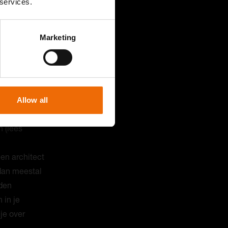
 services.
Marketing
ien weet je
at. De reden
warte
 echt
meer uit.
Allow all
ing houden
 (lees
en architect
 dan meestal
rden
 in je
je over