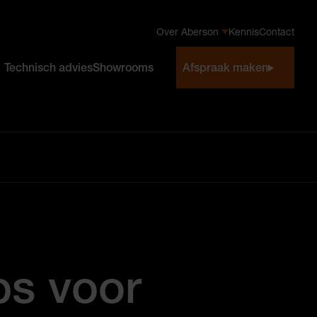
Over Aberson
Kennis
Contact
Technisch advies
Showrooms
Afspraak maken
ps voor