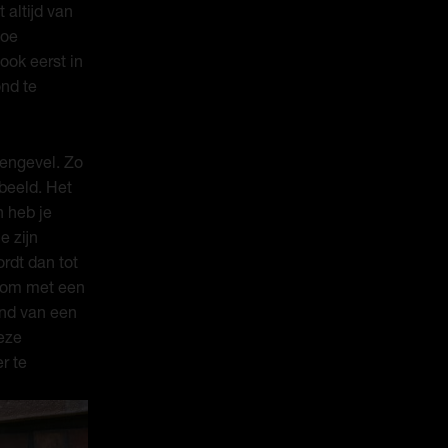
 altijd van
hoe
ook eerst in
nd te
tengevel. Zo
beeld. Het
n heb je
e zijn
rdt dan tot
s om met een
and van een
deze
r te