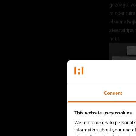
gezaagd: vo
minder ruim
elkaar afwi
steenstrips 
hebt.
Consent
This website uses cookies
We use cookies to personalis
information about your use of