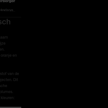
sch
rzaam
ijze
en.
 oranje en
stof van de
ecten. Dit
ische
volumes.
 kleuren: