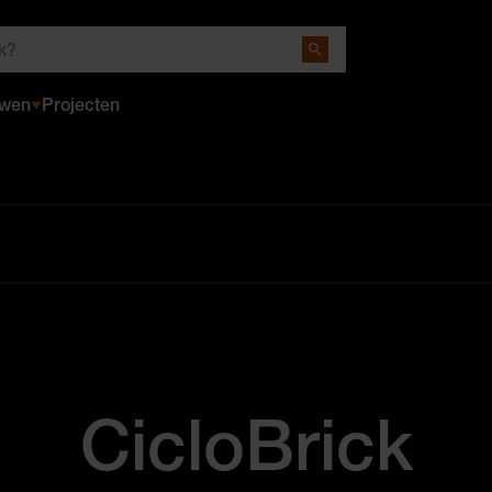
Close Search
uwen
Projecten
CicloBrick