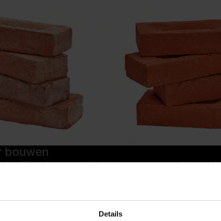
ir bouwen
is door Wienerberger ontwikkeld in nauwe samenwerking met N
 selecteert het keramisch donormateriaal door sloopprojecten 
 geselecteerde materiaal wordt duurzaam gebroken en vermale
oegevoegd aan de duurzaam gewonnen Nederlandse rivierklei. 
n op een zelfde manier selectief te slopen, wanneer het betre
Details