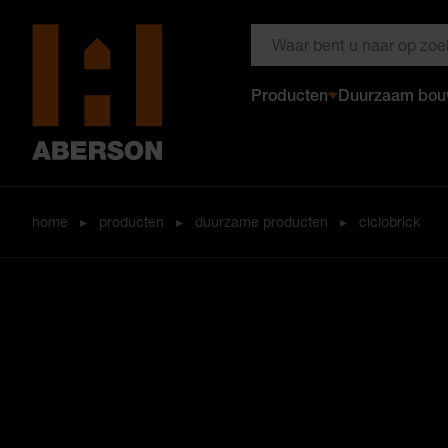
Zoeken door Aberson
Producten
Duurzaam bo
Aberson
home
▸
producten
▸
duurzame producten
▸
ciclobrick