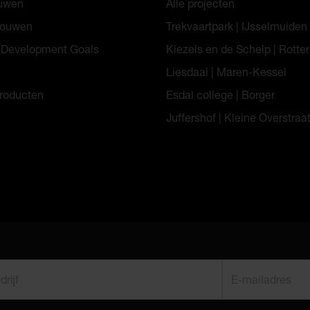
ouwen
Alle projecten
bouwen
Trekvaartpark | IJsselmuiden
 Development Goals
Kiezels en de Schelp | Rott
Liesdaal | Maren-Kessel
roducten
Esdal college | Borger
Juffershof | Kleine Overstraa
ijf
E-mailadres
*