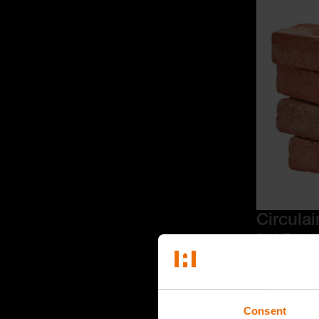
Circula
CicloBrick 
New Horizon
slopen. Het
grondstof t
is op termij
Consent