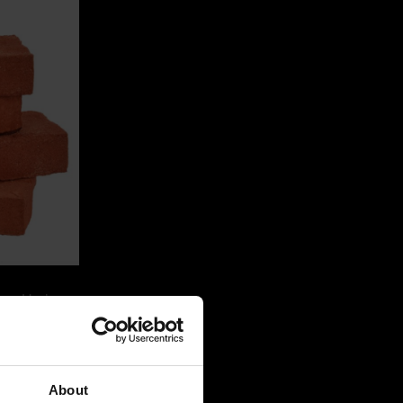
ew Horizon.
selectief te
n en als
CicloBrick
ffende gebouw
About