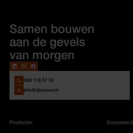
Samen bouwen
aan de gevels
van morgen
088 118 57 00
info@aberson.nl
Producten
Duurzaam 