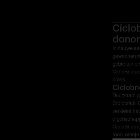
Ciclo
donor
In nauwe sa
gewonnen ri
gebroken en
CicloBrick i
brons.
Ciclobr
Duurzaam ge
Ciclobrick.
verkleint he
eigenschapp
CicloBrick i
rood, oranje