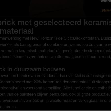
brick met geselecteerd kerami
materiaal
menwerking met New Horizon is de CicloBrick ontstaan. Duu
vierklei als basisgrondstof combineren we met op duurzame w
 vermalen keramisch materiaal uit geselecteerde sloopproject
s beschikbaar in vormbak en waalformaat, in drie kleuren: rood,
ick in duurzaam bouwen
wonnen hernieuwbare Nederlandse rivierklei is de basisgrond
 Gecombineerd met 20% keramisch donormateriaal uit sloopproj
t sloopafval en voorkomt verspilling. Alle functionele en esthet
en van de baksteen blijven behouden, ook bij grote productie
s leverbaar in vormbak en in waalformaat en verkrijgbaar in drie
 en brons.