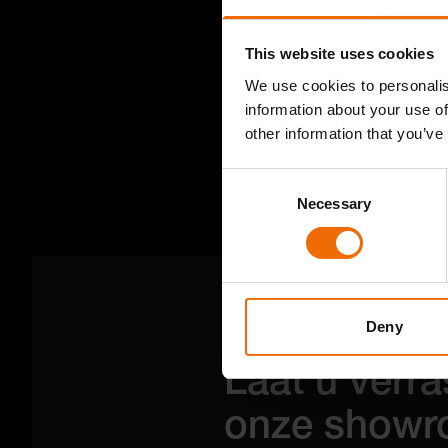
daar rijp vo
bouwen.
This website uses cookies
We use cookies to personalis
information about your use of
other information that you’ve
Consent
Necessary
Selection
Deny
WIJ HELPEN U GRAAG
Laat u verra
onze show