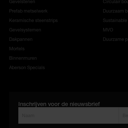
Gevelstenen
Circulair b
Prefab metselwerk
Duurzaam 
Keramische steenstrips
Sustainable
Gevelsystemen
MVO
Dakpannen
Duurzame p
Mortels
Binnenmuren
Aberson Specials
Inschrijven voor de nieuwsbrief
"
*
" geeft vereiste velden aan
Naam
Bedr
*