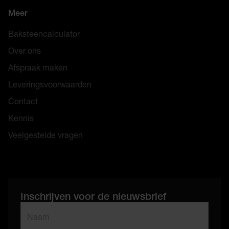
Meer
Baksteencalculator
Over ons
Afspraak maken
Leveringsvoorwaarden
Contact
Kennis
Veelgestelde vragen
Inschrijven voor de nieuwsbrief
"
*
" geeft vereiste velden aan
Naam
*