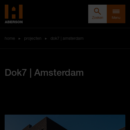
Zoeken door Aberson
Clos
Aberson
Zoeken
Menu
home
▸
projecten
▸
dok7 | amsterdam
Dok7 | Amsterdam