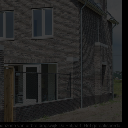
oenzone van uitbreidingswijk De Beljaart. Het gerealiseerde