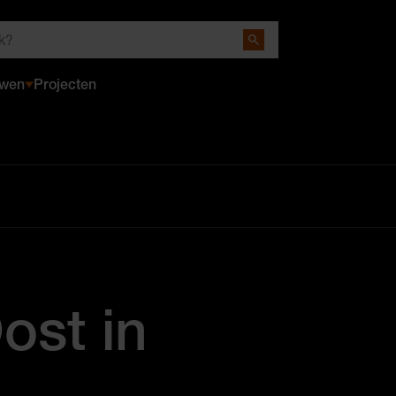
Close Search
uwen
Projecten
ost in
n