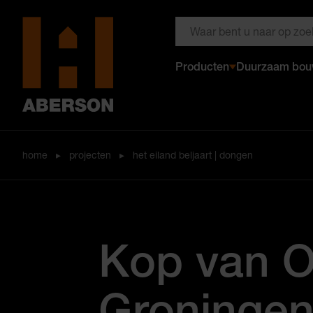
Zoeken door Aberson
Producten
Duurzaam bo
Aberson
home
▸
projecten
▸
het eiland beljaart | dongen
Kop van O
Groninge