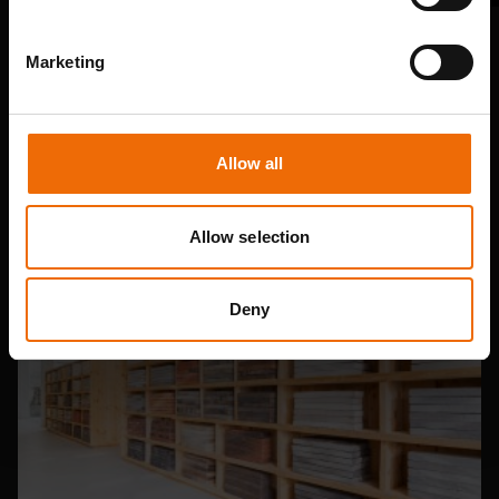
SHOWROOM BEZOEKEN
Marketing
Wil je dit ook?
Benieuwd naar materialen, details of maatwerkopties?
Onze specialisten helpen je graag verder in één van onze
Allow all
showrooms. Liever direct advies? Plan eenvoudig een
gesprek op locatie of online.
Allow selection
Afspraak maken
Deny