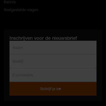
Kennis
Veelgestelde vragen
Inschrijven voor de nieuwsbrief
"
*
" geeft vereiste velden aan
Naam
*
Bedrijf
E-mailadres
*
Schrijf je in