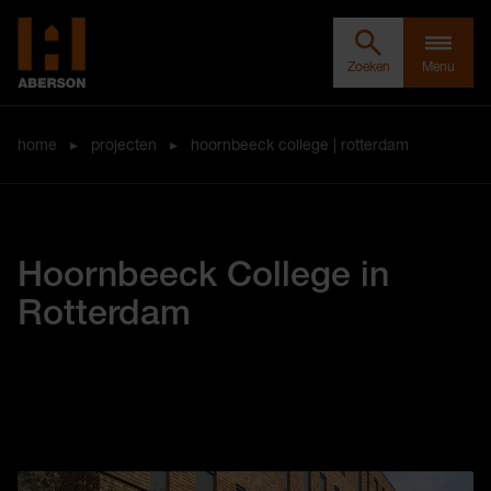
Zoeken door Aberson
Clos
Aberson
Zoeken
Menu
home
▸
projecten
▸
hoornbeeck college | rotterdam
Hoornbeeck College in
Rotterdam