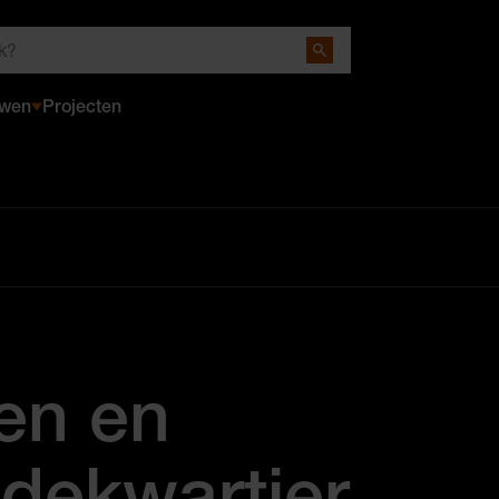
Close Search
uwen
Projecten
en en
adekwartier