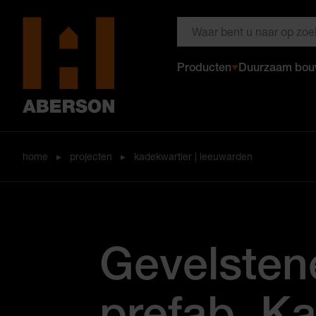
Zoeken door Aberson
Producten
Duurzaam bo
Aberson
home
▸
projecten
▸
kadekwartier | leeuwarden
Gevelsten
prefab, K