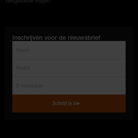
Veelgestelde vragen
Inschrijven voor de nieuwsbrief
"
*
" geeft vereiste velden aan
Naam
*
Bedrijf
E-mailadres
*
Schrijf je in