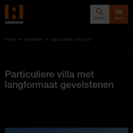
Zoeken door Aberson
Clos
Aberson
Zoeken
Menu
home
▸
projecten
▸
particuliere villa | oss
Particuliere villa met
langformaat gevelstenen