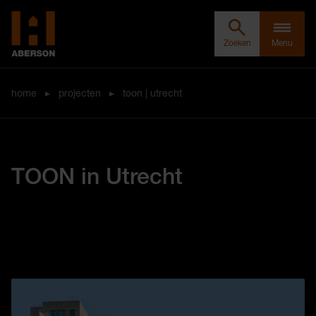
Zoeken door Aberson
Clos
Aberson
Zoeken
Menu
home
▸
projecten
▸
toon | utrecht
TOON in Utrecht