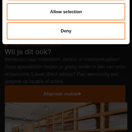
Allow selection
Deny
SHOWROOM BEZOEKEN
Wil je dit ook?
Benieuwd naar materialen, details of maatwerkopties?
Onze specialisten helpen je graag verder in één van onze
showrooms. Liever direct advies? Plan eenvoudig een
gesprek op locatie of online.
Afspraak maken