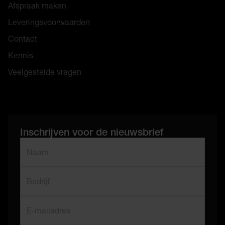
Afspraak maken
Leveringsvoorwaarden
Contact
Kennis
Veelgestelde vragen
Inschrijven voor de nieuwsbrief
"
*
" geeft vereiste velden aan
Naam
*
Bedrijf
E-mailadres
*