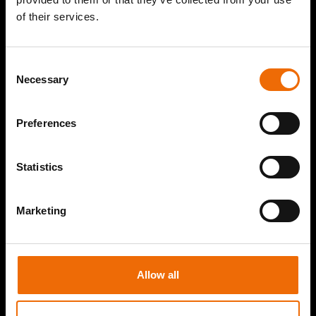
Zekeringstraat 32,
of their services.
1014 BH Amsterdam
Consent
Necessary
Selection
Showroom Breda
Oude Leijstraat 1,
Preferences
4817 ZR Breda
Statistics
Showroom Roermond
Solvayweg 2,
Marketing
6049 CP Roermond
Allow all
Producten