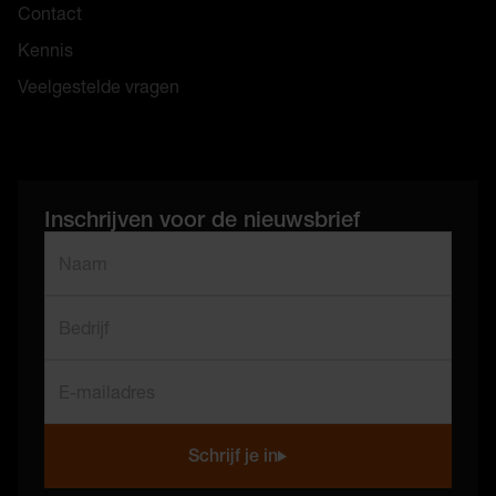
Contact
Kennis
Veelgestelde vragen
Inschrijven voor de nieuwsbrief
"
*
" geeft vereiste velden aan
Naam
*
Bedrijf
E-mailadres
*
Schrijf je in