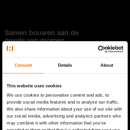
Samen bouwen aan de
gevels van morgen
088 118 57 00
Consent
Details
About
info@aberson.nl
This website uses cookies
Showroom Zwolle
We use cookies to personalise content and ads, to
Gouwe 1,
provide social media features and to analyse our traffic.
8032 CA Zwolle
We also share information about your use of our site with
our social media, advertising and analytics partners who
may combine it with other information that you’ve
Showroom Amsterdam
provided to them or that they’ve collected from your use