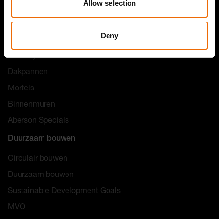
Allow selection
Gevelstenen
Prefab metselwerk
Deny
Keramische steenstrips
Gevelsystemen
Dakpannen
Mortels
Binnenmuren
Aberson Specials
Duurzaam bouwen
Circulair bouwen
Duurzaam bouwen
Sustainable Development Goals
MVO