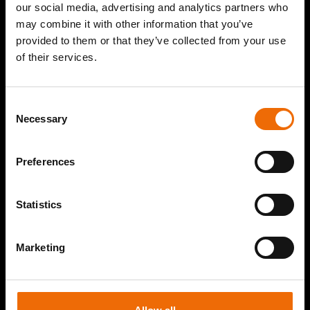
our social media, advertising and analytics partners who
Lange lijnen mogelijk met A-Brick
may combine it with other information that you’ve
provided to them or that they’ve collected from your use
of their services.
Consent
Necessary
Selection
Preferences
Statistics
MEER BEKIJKEN
Marketing
Bekijk andere producten
Dakpannen
Binnenmuren
Mortels