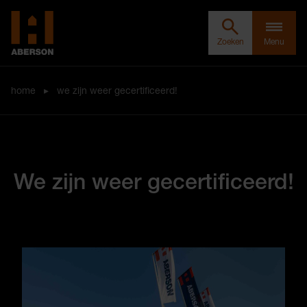
Zoeken door Aberson
Clos
Aberson
Zoeken
Menu
home
▸
we zijn weer gecertificeerd!
We zijn weer gecertificeerd!