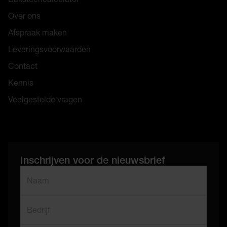
Over ons
Afspraak maken
Leveringsvoorwaarden
Contact
Kennis
Veelgestelde vragen
Inschrijven voor de nieuwsbrief
"
*
" geeft vereiste velden aan
Naam
*
Bedrijf