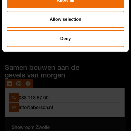
Allow all
Gevelsystemen
Prefab metselwerk
Allow selection
Aberson Specials
Deny
Samen bouwen aan de
gevels van morgen
088 118 57 00
info@aberson.nl
Showroom Zwolle