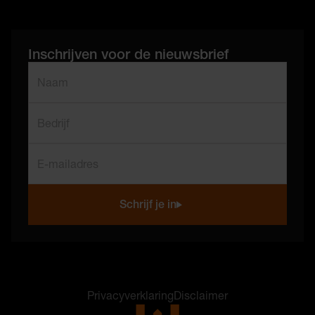
Inschrijven voor de nieuwsbrief
"
*
" geeft vereiste velden aan
Naam
*
Bedrijf
E-mailadres
*
Schrijf je in
Colofon en juridische informatie
Privacyverklaring
Disclaimer