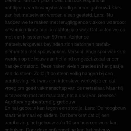
bekend. Het complex moest dan ook volgens de
richtlijnen aardbevingsbestendig worden gebouwd. Ook
aan het metselwerk werden eisen gesteld. Lars: ‘Nu
hadden we te maken met terugliggende vlakken waardoor
er weinig ruimte aan de achterzijde was. Dat losten we op
met een klissteen van 50 mm. Achter de
metselwerkgevels bevinden zich betonnen prefab-
elementen met spouwankers. Verschillende spouwankers
werden op de bouw aan het eind omgezet zodat er een
haakje ontstond. Deze haken vielen precies in het gaatje
van de steen. Zo blijft de steen veilig hangen bij een
aardbeving. Het was een intensieve werkwijze en dat
vroeg om goed vakmanschap van de metselaar. Maar hij
is tevreden met het resultaat, net als wij van Geveke.’
Aardbevingsbestendig gebouw
En het gebouw kan tegen een stootje. Lars: ‘De hoogbouw
staat helemaal op sliders. Dat betekent dat bij een
aardbeving, het gebouw zo’n 10 cm heen en weer kan
schuiven. Door deze ontkoppeling kan het gebouw