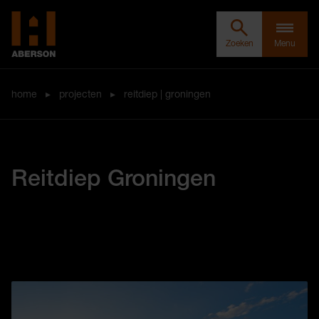
Zoeken door Aberson
Clos
Aberson
Zoeken
Menu
home
▸
projecten
▸
reitdiep | groningen
Reitdiep Groningen